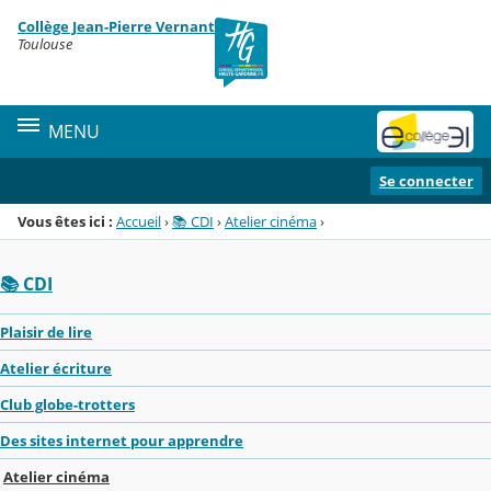
Panneau de gestion des cookies
Collège Jean-Pierre Vernant
Menu de la rubrique
Contenu
Toulouse
MENU
Se connecter
Vous êtes ici :
Accueil
›
📚 CDI
›
Atelier cinéma
›
📚 CDI
Plaisir de lire
Atelier écriture
Club globe-trotters
Des sites internet pour apprendre
Atelier cinéma