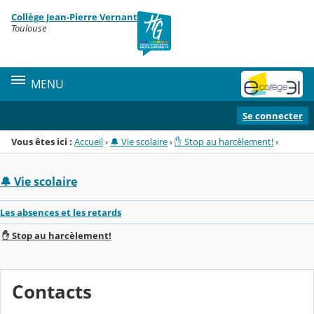
Panneau de gestion des cookies
Collège Jean-Pierre Vernant
Menu de la rubrique
Contenu
Toulouse
MENU
Se connecter
Vous êtes ici :
Accueil
›
🔔 Vie scolaire
›
✋ Stop au harcèlement!
›
🔔 Vie scolaire
Les absences et les retards
✋ Stop au harcèlement!
Contacts