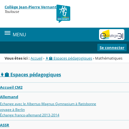
Panneau de gestion des cookies
Collège Jean-Pierre Vernant
Menu de la rubrique
Contenu
Toulouse
MENU
Se connecter
Vous êtes ici :
Accueil
›
👩‍🏫 Espaces pédagogiques
›
Mathématiques
👩‍🏫 Espaces pédagogiques
Accueil CM2
Allemand
Echange avec le Albertus-Magnus Gymnasium à Ratisbonne
voyage à Berlin
Échange franco-allemand 2013-2014
ASSR