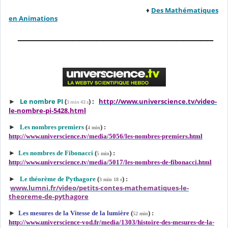
♦
Des Mathématiques
en Animations
________________________________
►
Le nombre PI
(
)
:
http://www.universcience.tv/video-
3 min 43
s
le-nombre-pi-5428.html
►
Les nombres premiers
(
) :
4 min
http://www.universcience.tv/media/5056/les-nombres-premiers.html
►
Les nombres de Fibonacci
(
) :
5 min
http://www.universcience.tv/media/5017/les-nombres-de-fibonacci.html
►
Le théorème de Pythagore
(
) :
3 min 18 s
www.lumni.fr/video/petits-contes-mathematiques-le-
theoreme-de-pythagore
►
Les mesures de la Vitesse de la lumière
(
) :
52 min
http://www.universcience-vod.fr/media/1303/histoire-des-mesures-de-la-