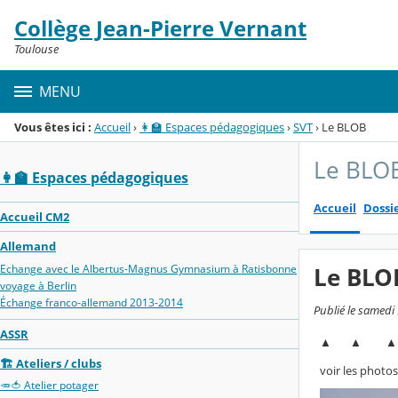
Panneau de gestion des cookies
Collège Jean-Pierre Vernant
Menu de la rubrique
Contenu
Toulouse
MENU
Vous êtes ici :
Accueil
›
👩‍🏫 Espaces pédagogiques
›
SVT
›
Le BLOB
Le BLO
👩‍🏫 Espaces pédagogiques
Accueil
Dossi
Accueil CM2
Allemand
Echange avec le Albertus-Magnus Gymnasium à Ratisbonne
Le BLO
voyage à Berlin
Échange franco-allemand 2013-2014
Publié le samedi
ASSR
▲ ▲ 
🏗 Ateliers / clubs
voir les photo
🥕🍅 Atelier potager