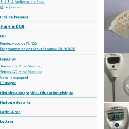
👩‍🔬👨‍🔬 Atelier scientifique
📰 Le Journant
Cité de l'espace
👨‍🎓👩‍🎓 DNB
EPS
Rendez-vous de l'UNSS
Programmation des activités année 2019/2020
Espagnol
3èmes LV2 Mme Martinez
4èmes LV2 Mme Martinez
Cinéma espagnol
L'Espagne
Histoire-Géographie- Education-civique
Histoire des arts
Latin -Grec
Lettres