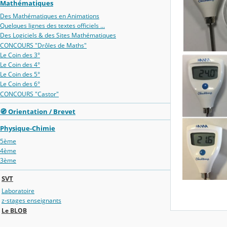
Mathématiques
Des Mathématiques en Animations
Quelques lignes des textes officiels ...
Des Logiciels & des Sites Mathématiques
CONCOURS "Drôles de Maths"
Le Coin des 3°
Le Coin des 4°
Le Coin des 5°
Le Coin des 6°
CONCOURS "Castor"
🧭 Orientation / Brevet
Physique-Chimie
5ème
4ème
3ème
SVT
Laboratoire
z-stages enseignants
Le BLOB