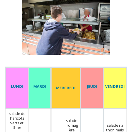
JEUDI
LUNDI
MARDI
VENDREDI
MERCREDI
salade de
haricots
salade
verts et
fromag
salade riz
thon
ère
thon mais