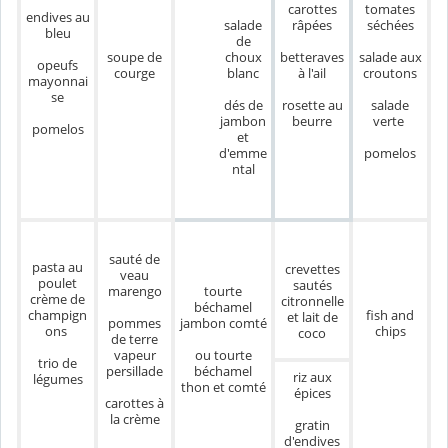
carottes
tomates
endives au
salade
râpées
séchées
bleu
de
choux
betteraves
salade aux
soupe de
opeufs
blanc
à l'ail
croutons
courge
mayonnai
se
dés de
rosette au
salade
jambon
beurre
verte
pomelos
et
pomelos
d'emme
ntal
sauté de
pasta au
crevettes
veau
poulet
sautés
marengo
tourte
crème de
citronnelle
béchamel
champign
fish and
et lait de
pommes
jambon comté
ons
chips
coco
de terre
vapeur
ou tourte
trio de
persillade
béchamel
riz aux
légumes
thon et comté
épices
carottes à
la crème
gratin
d'endives